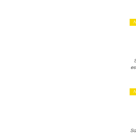
42
42.5
43
N
44
45
46
S
es
N
Sa