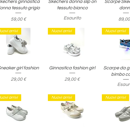
Vista rapida
Vista rapida
Vista ra
kechers ginnastica
Skechers donna slip on
Scarpe Ske
onna tessuto grigio
tessuto bianco
don
Esaurito
Prezzo
Prezz
59,00 €
89,00
uovi arrivi
Nuovi arrivi
Nuovi arrivi
Vista rapida
Vista rapida
Vista ra
neaker girl fashion
Ginnastica fashion girl
Scarpe da g
bimbo co
Prezzo
Prezzo
29,00 €
29,00 €
Esaur
uovi arrivi
Nuovi arrivi
Nuovi arrivi