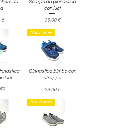
pida
Vista rapida
chers da
Scarpe da ginnastica
na
con luci
o
Prezzo
 €
35,00 €
Nuovi arrivi
pida
Vista rapida
innastica
Ginnastica bimbo con
n luci
strappo
ito
Prezzo
29,00 €
Nuovi arrivi