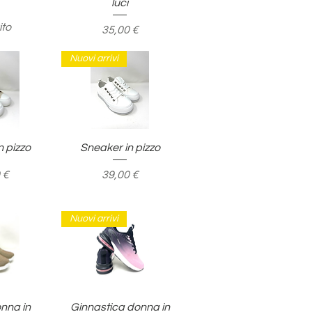
luci
ito
Prezzo
35,00 €
Nuovi arrivi
pida
Vista rapida
n pizzo
Sneaker in pizzo
o
Prezzo
 €
39,00 €
Nuovi arrivi
pida
Vista rapida
onna in
Ginnastica donna in