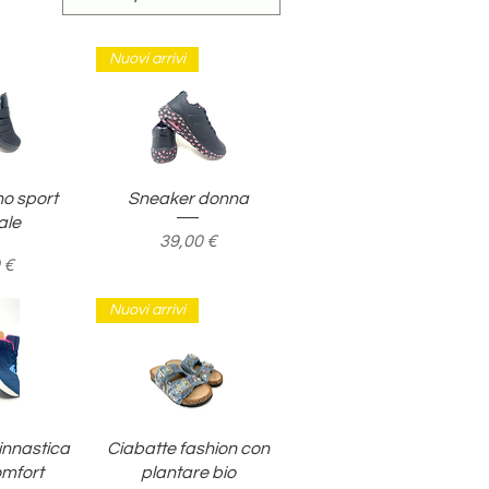
Nuovi arrivi
pida
Vista rapida
o sport
Sneaker donna
ale
Prezzo
39,00 €
o
 €
Nuovi arrivi
pida
Vista rapida
innastica
Ciabatte fashion con
mfort
plantare bio