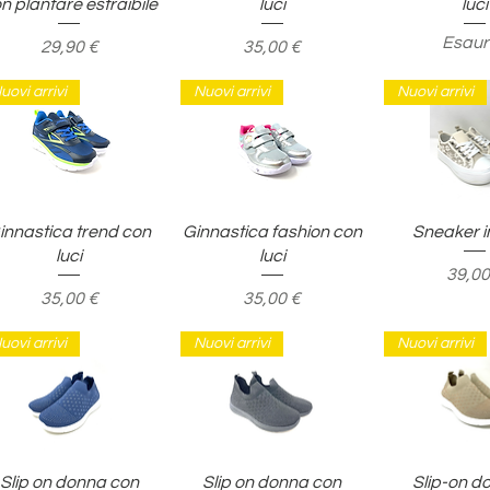
n plantare estraibile
luci
luci
Esaur
Prezzo
Prezzo
29,90 €
35,00 €
uovi arrivi
Nuovi arrivi
Nuovi arrivi
Vista rapida
Vista rapida
Vista ra
innastica trend con
Ginnastica fashion con
Sneaker i
luci
luci
Prezz
39,00
Prezzo
Prezzo
35,00 €
35,00 €
uovi arrivi
Nuovi arrivi
Nuovi arrivi
Vista rapida
Vista rapida
Vista ra
Slip on donna con
Slip on donna con
Slip-on d