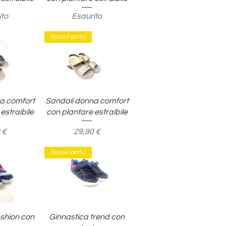
ito
Esaurito
Nuovi arrivi
pida
Vista rapida
a comfort
Sandali donna comfort
estraibile
con plantare estraibile
o
Prezzo
 €
29,90 €
Nuovi arrivi
pida
Vista rapida
ashion con
Ginnastica trend con