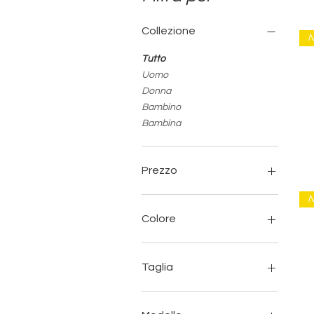
Collezione
N
Tutto
Uomo
Donna
Bambino
Bambina
Prezzo
N
14 €
89 €
Colore
Taglia
24
25