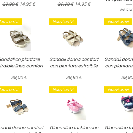
Prezzo regolare
Prezzo scontato
Prezzo regolare
Prezzo scontato
29,90 €
14,95 €
29,90 €
14,95 €
Esaur
uovi arrivi
Nuovi arrivi
Nuovi arrivi
Vista rapida
Vista rapida
Vista ra
andali cn plantare
Sandali donna comfort
Sandali donn
traibile linea comfort
con plantare estraibile
con plantare 
Prezzo
Prezzo
Prezz
39,00 €
39,90 €
39,90
uovi arrivi
Nuovi arrivi
Nuovi arrivi
Vista rapida
Vista rapida
Vista ra
ndali donna comfort
Ginnastica fashion con
Ginnastica f