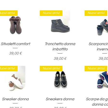
uovi arrivi
Nuovi arrivi
Nuovi arrivi
Vista rapida
Vista rapida
Vista ra
Stivaletti comfort
Tronchetto donna
Scarponcin
imbottito
invern
Prezzo
39,00 €
Prezzo
Prezz
39,00 €
39,00
uovi arrivi
Nuovi arrivi
Nuovi arrivi
Vista rapida
Vista rapida
Vista ra
Sneaker donna
Sneakers donna
Scarpe da g
donna co