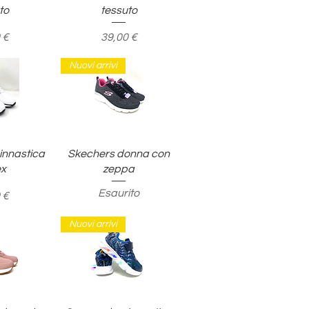
to
tessuto
o
Prezzo
 €
39,00 €
Nuovi arrivi
pida
Vista rapida
innastica
Skechers donna con
ex
zeppa
Esaurito
o
 €
Nuovi arrivi