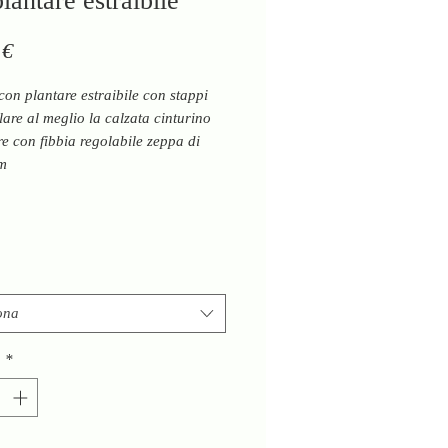
lantare estraibile
Prezzo
 €
con plantare estraibile con stappi
lare al meglio la calzata cinturino
re con fibbia regolabile zeppa di
cm
ona
à
*