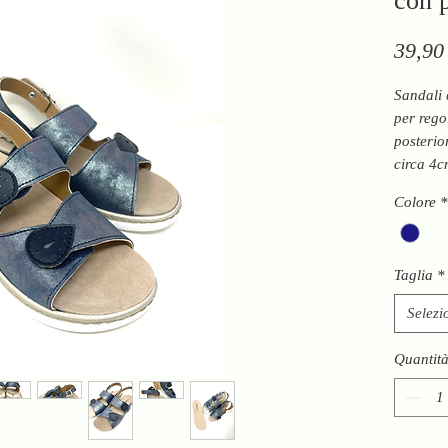
con p
39,90
Sandali 
per rego
posterio
circa 4
Colore
*
Taglia
*
Selezi
Quantit