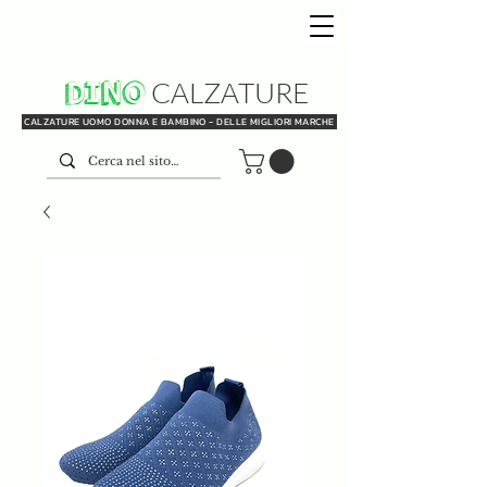
DINO
CALZATURE
CALZATURE UOMO DONNA E BAMBINO - DELLE MIGLIORI MARCHE