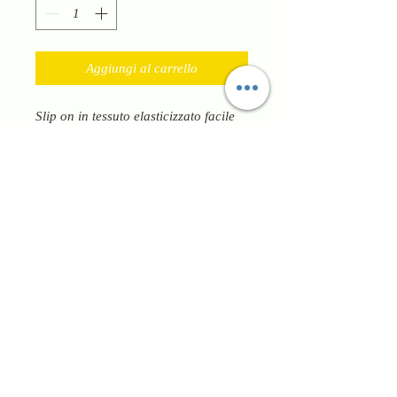
Aggiungi al carrello
Slip on in tessuto elasticizzato facile
da indossare e versatile. Ha plantare
anatomico estraibile e gomma
flessibile antiscivolo