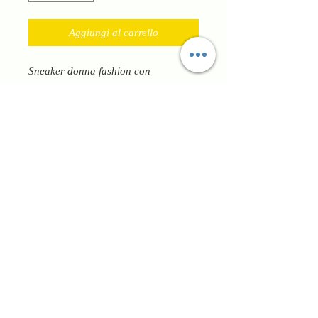
Aggiungi al carrello
Sneaker donna fashion con
decorazioni oro rosato lacci gioiello
sostituibili con lacci normali, plantare
anatomico estraibile fondo alto come
di tendenza. Tomaia senza cuciture
per un comfort completo