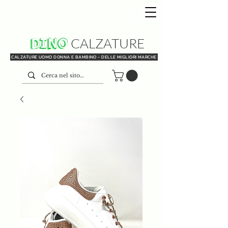
DINO
CALZATURE
CALZATURE UOMO DONNA E BAMBINO - DELLE MIGLIORI MARCHE