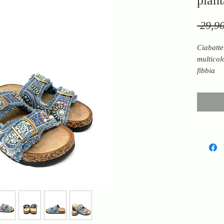
plant
 29,90
Ciabatte
multicol
fibbia