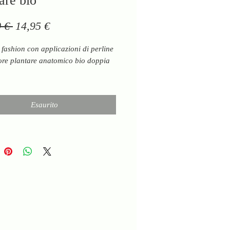
are bio
Prezzo
Prezzo
 € 
14,95 €
regolare
scontato
 fashion con applicazioni di perline
ore plantare anatomico bio doppia
Esaurito