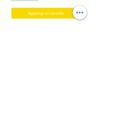
Aggiungi al carrello
Sneaker modello converse in tessuto
di pizzo ha occhielli con strass
Spedizione Gratuita in
Dierre19 S.R.L.S.
tutta Italia con una
spesa minima di €
89,00