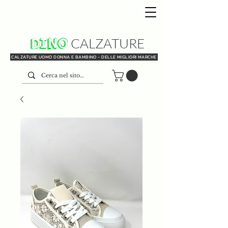
DINO
CALZATURE
CALZATURE UOMO DONNA E BAMBINO - DELLE MIGLIORI MARCHE