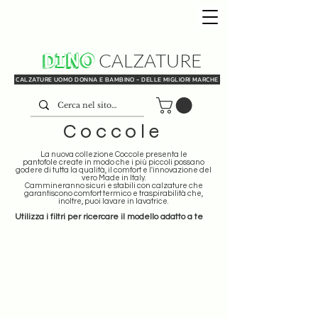
DINO
CALZATURE
CALZATURE UOMO DONNA E BAMBINO - DELLE MIGLIORI MARCHE
Coccole
La nuova collezione Coccole presenta le
pantofole create in modo che i più piccoli possano
godere di tutta la qualità, il comfort e l'innovazione del
vero Made in Italy.
Cammineranno sicuri e stabili con calzature che
garantiscono comfort termico e traspirabilità che,
inoltre, puoi lavare in lavatrice.
Utilizza i filtri per ricercare il modello adatto a te