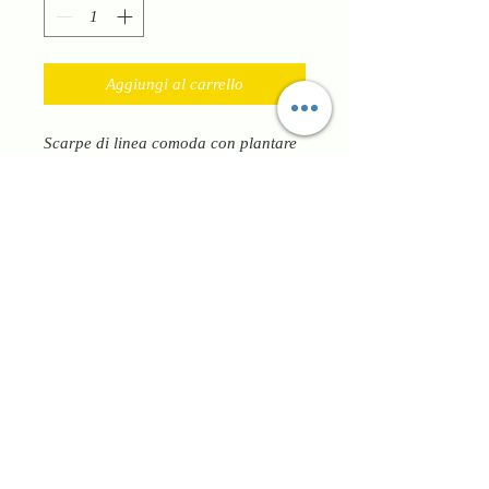
Aggiungi al carrello
Scarpe di linea comoda con plantare
estraibile per chi ha esigenze di
plantari ortopedici. Punta larga e
rotonda per piedi problematici.
Cinturino sul collo del piede con
strappo per regolare e contenere la
calzata. Fondo flessibile e leggero
con il na zeppa di 3,5 cm circa ideale
per la schiena
Traspirante. Prodotto in Italia con
l’utilizzo di pellami naturali. Comfort
e qualità per un prodotto adatto a
tutte le esigenze