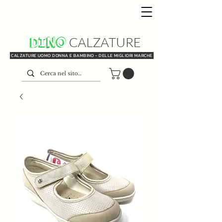
DINO
CALZATURE
CALZATURE UOMO DONNA E BAMBINO - DELLE MIGLIORI MARCHE