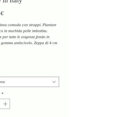
in Italy
Prezzo
 €
inea comoda con strappi. Plantare
o in morbida pelle imbottita.
e per tutte le esigenze,fondo in
le gomma antiscivolo. Zeppa di 4 cm
eale per la schiena. Completamente
Italy
ona
à
*