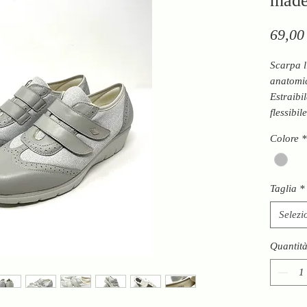
made 
69,00
Scarpa l
anatomic
Estraibil
flessibi
circa id
Colore
*
made in 
Taglia
*
Selezi
Quantit