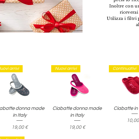
Inoltre con u
riceverai
Utilizza i filtr
a
uovi arrivi
Nuovi arrivi
Continuativi
Vista rapida
Vista rapida
Vista ra
iabatte donna made
Ciabatte donna made
Ciabatte i
in Italy
in Italy
Prezz
10,00
Prezzo
Prezzo
19,00 €
19,00 €