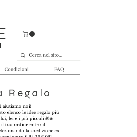
E
E
Condizioni
FAQ
a Regalo
i aiutiamo noi!
to elenco le idee regalo più
lui, lei e i più piccoli
🎁🎄
 il tuo ordine entro il
elezionando
la
spedizione
ex
everai entro il 24/12/2021.