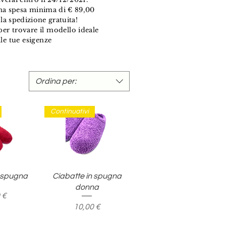
na spesa minima di € 89,00
 la spedizione gratuita!
i per trovare il modello ideale
lle tue esigenze
Ordina per:
Continuativi
pida
Vista rapida
n spugna
Ciabatte in spugna
donna
o
 €
Prezzo
10,00 €