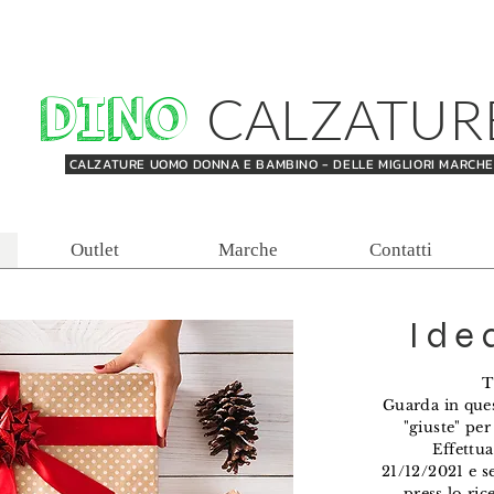
DINO
CALZATUR
CALZATURE UOMO DONNA E BAMBINO - DELLE MIGLIORI MARCH
Outlet
Marche
Contatti
Ide
T
Guarda in ques
"giuste" per 
Effettua
21/12/2021
e
s
press lo ric