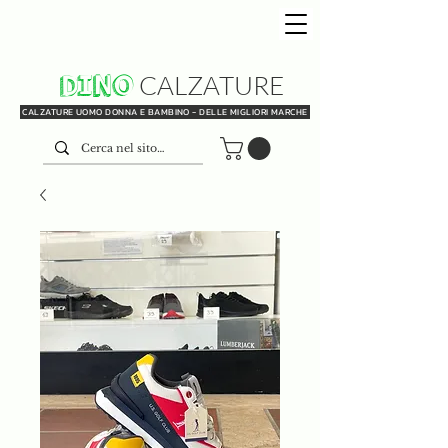
DINO
CALZATURE
CALZATURE UOMO DONNA E BAMBINO - DELLE MIGLIORI MARCHE