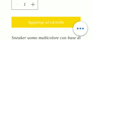
Aggiungi al carrello
Sneaker uomo multicolore con base di
tela bianca hanno plantare
anatomico, fondo trend antiscivolo,
chiusura con lacci per garantire
un’ottima vestibilità. Versatili e
comode per ogni outfit