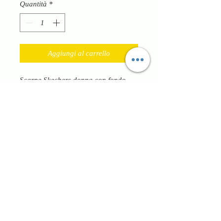
Quantità
*
Aggiungi al carrello
Scarpe Skechers donna con fondo
alto per garantire più sostegno alla
schiena restando pratica e
confortevole. Hanno plantare in
memory che assicura un completo
comfort e adattamento ad ogni tipo di
esigenza. La suola è leggera,
flessibile e antiscivolo Adatte per tutti
i giorni e per fare sport. Sono
garantite dalla qualità Skechers!