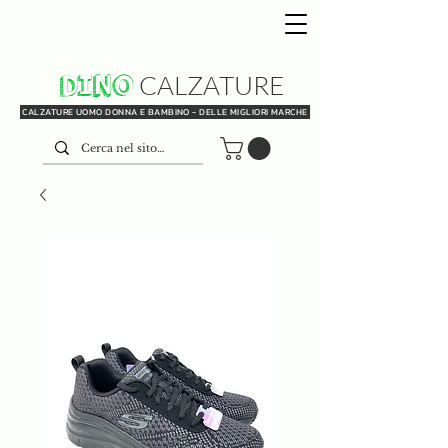
DINO
CALZATURE
CALZATURE UOMO DONNA E BAMBINO - DELLE MIGLIORI MARCHE