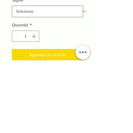
Quantità
*
Aggiungi al carrello
Scarpe Skechers molto versatili adatte
per tutti i giorni con ogni outfit
moderne e pratiche sono la soluzione
per una camminata in tutto comfort
hanno aria per ammortizzare la
camminata e il plantare in memory
foam. Hanno lacci per regolare al
meglio la calzata