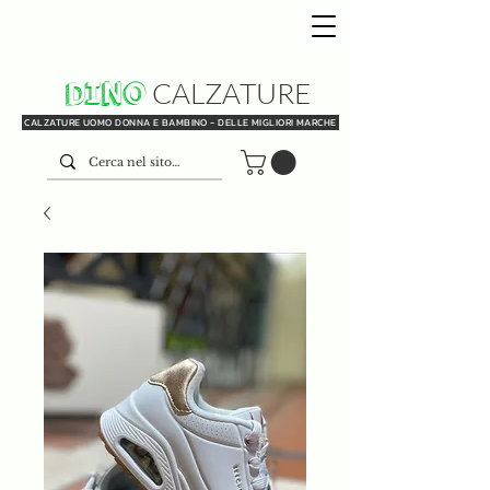
DINO
CALZATURE
CALZATURE UOMO DONNA E BAMBINO - DELLE MIGLIORI MARCHE