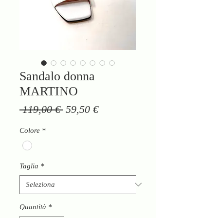
Sandalo donna
MARTINO
Prezzo
Prezzo
 119,00 € 
59,50 €
regolare
scontato
Colore
*
Taglia
*
Quantità
*