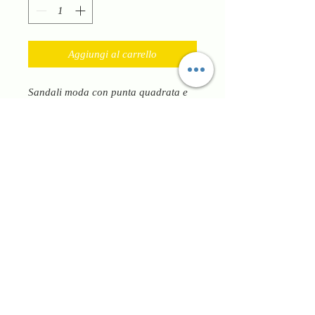
Aggiungi al carrello
Sandali moda con punta quadrata e
tacco largo come vuole la tendenza
moda completamente realizzato in
vera pelle di vitello morbido e
confortevole. Ha tomaia che
abbraccia il collo del piede
rendendolo molto chic ed elegante.
Ha fibbia laterale per regolare al
meglio la calzata. Il fondo è in vero
cuoio con antiscivolo. Tacco alto
80mm
Made in Italy