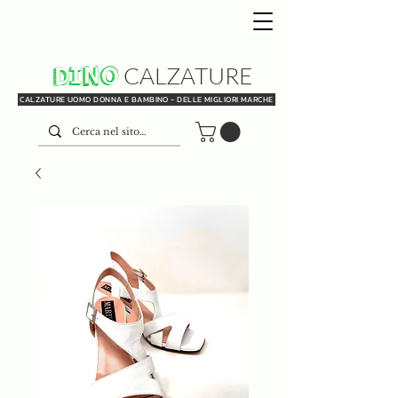
DINO
CALZATURE
CALZATURE UOMO DONNA E BAMBINO - DELLE MIGLIORI MARCHE