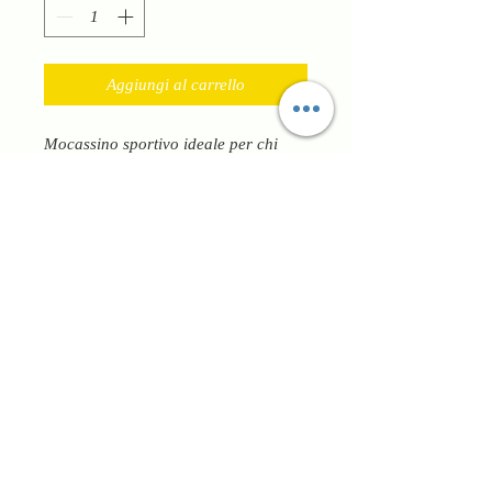
Aggiungi al carrello
Mocassino sportivo ideale per chi
non predilige i lacci v elice e pratico
per tutti i giorni tutto il giorno ha
plantare in morbido memory e fondo
in gomma flessibile e antiscivolo per
garantire il massimo benessere ai
piedi