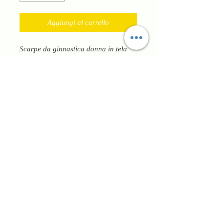
Aggiungi al carrello
Scarpe da ginnastica donna in tela
che crea effetto pizzo traforato,ha
lacci per regolare al meglio la
calzata,plantare in memory,fondo
flessibile alto 5cm circa per un
comfort completo. Rinforzata sulla
punta. Ideali per tutti gli outfit
contemporanei