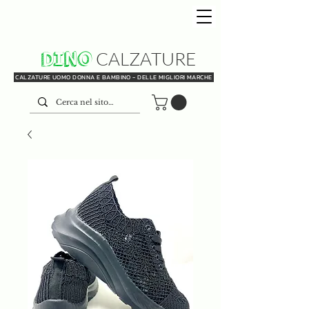
DINO
CALZATURE
CALZATURE UOMO DONNA E BAMBINO - DELLE MIGLIORI MARCHE