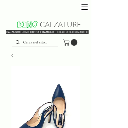
DINO
CALZATURE
CALZATURE UOMO DONNA E BAMBINO - DELLE MIGLIORI MARCHE