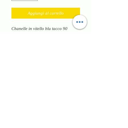
Aggiungi al carrello
Chanelle in vitello blu tacco 90
regolabile al tallone adatta ad outfit
importanti ed eleganti, ma anche per
dare stile a outfit sportivi di classe.
Hanno fondo in vero cuoio e tomaia
in morbido vitello nappato.
Manifattura 100% italiana