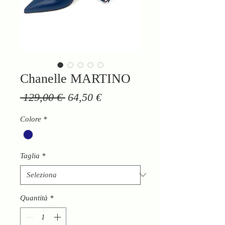
Chanelle MARTINO
Prezzo
Prezzo
 129,00 € 
64,50 €
regolare
scontato
Colore
*
Taglia
*
Quantità
*